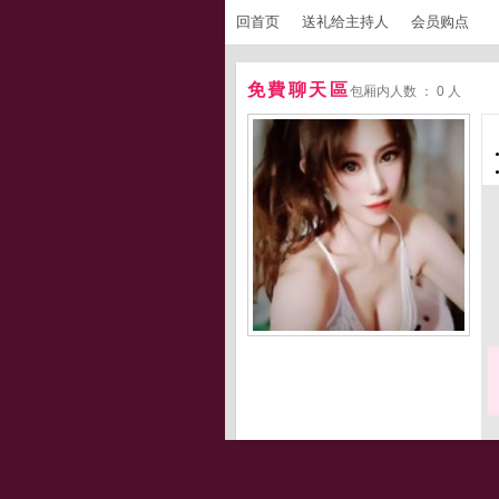
回首页
送礼给主持人
会员购点
免費聊天區
包厢内人数 ： 0 人