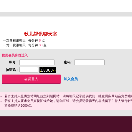
您即将进入 [
狄儿视讯聊天室
]
一对多视讯聊天 : 每分钟
8
点
一对一视讯聊天 : 每分钟
30
点
使用会员身份进入
帐号 :
密码 :
验证码 :
加入会员
若有主持人提供别站网址拉您到别网站，请将聊天记录提供我们，经查属实网站会免费赠送
若有主持人要求会员直接汇钱给她，请勿汇钱，请会员记录聊天内容或留下主持人银行帐
将免费赠送2000点。