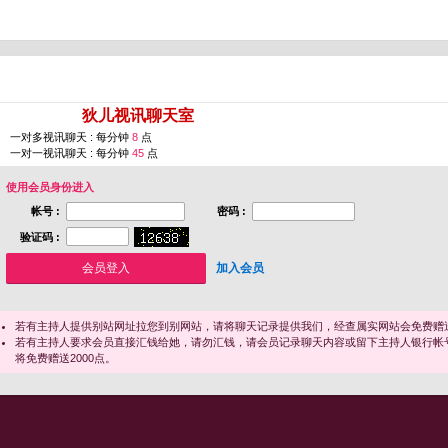
您即将进入 [
狄儿视讯聊天室
]
一对多视讯聊天 : 每分钟
8
点
一对一视讯聊天 : 每分钟
45
点
使用会员身份进入
帐号 :
密码 :
验证码 :
加入会员
若有主持人提供别站网址拉您到别网站，请将聊天记录提供我们，经查属实网站会免费赠送
若有主持人要求会员直接汇钱给她，请勿汇钱，请会员记录聊天内容或留下主持人银行帐
将免费赠送2000点。