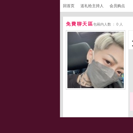
回首页
送礼给主持人
会员购点
免費聊天區
包厢内人数 ： 0 人