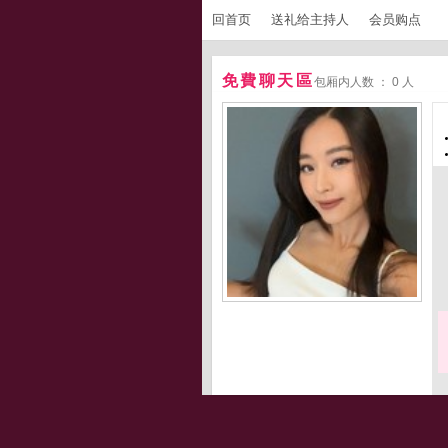
回首页
送礼给主持人
会员购点
免費聊天區
包厢内人数 ： 0 人