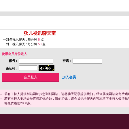
您即将进入 [
狄儿视讯聊天室
]
一对多视讯聊天 : 每分钟
8
点
一对一视讯聊天 : 每分钟
50
点
使用会员身份进入
帐号 :
密码 :
验证码 :
加入会员
若有主持人提供别站网址拉您到别网站，请将聊天记录提供我们，经查属实网站会免费赠送
若有主持人要求会员直接汇钱给她，请勿汇钱，请会员记录聊天内容或留下主持人银行帐
将免费赠送2000点。