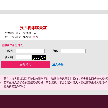
您即将进入 [
狄儿视讯聊天室
]
一对多视讯聊天 : 每分钟
8
点
一对一视讯聊天 : 每分钟
50
点
使用会员身份进入
帐号 :
密码 :
验证码 :
加入会员
若有主持人提供别站网址拉您到别网站，请将聊天记录提供我们，经查属实网站会免费赠送
若有主持人要求会员直接汇钱给她，请勿汇钱，请会员记录聊天内容或留下主持人银行帐
将免费赠送2000点。