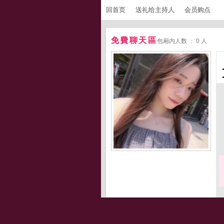
回首页
送礼给主持人
会员购点
免費聊天區
包厢内人数 ： 0 人