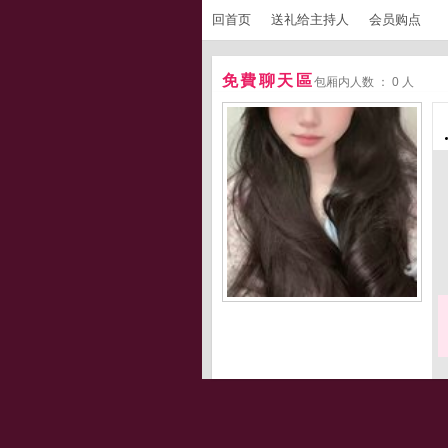
回首页
送礼给主持人
会员购点
免費聊天區
包厢内人数 ： 0 人