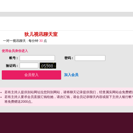
您即将进入 [
狄儿视讯聊天室
]
一对一视讯聊天 : 每分钟
30
点
使用会员身份进入
帐号 :
密码 :
验证码 :
加入会员
若有主持人提供别站网址拉您到别网站，请将聊天记录提供我们，经查属实网站会免费赠送
若有主持人要求会员直接汇钱给她，请勿汇钱，请会员记录聊天内容或留下主持人银行帐
将免费赠送2000点。