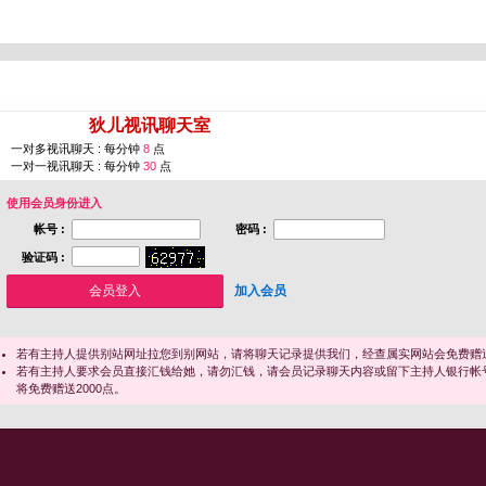
您即将进入 [
狄儿视讯聊天室
]
一对多视讯聊天 : 每分钟
8
点
一对一视讯聊天 : 每分钟
30
点
使用会员身份进入
帐号 :
密码 :
验证码 :
加入会员
若有主持人提供别站网址拉您到别网站，请将聊天记录提供我们，经查属实网站会免费赠送
若有主持人要求会员直接汇钱给她，请勿汇钱，请会员记录聊天内容或留下主持人银行帐
将免费赠送2000点。