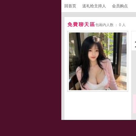
回首页
送礼给主持人
会员购点
免費聊天區
包厢内人数 ： 0 人