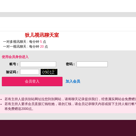
您即将进入 [
狄儿视讯聊天室
]
一对多视讯聊天 : 每分钟
5
点
一对一视讯聊天 : 每分钟
20
点
使用会员身份进入
帐号 :
密码 :
验证码 :
加入会员
若有主持人提供别站网址拉您到别网站，请将聊天记录提供我们，经查属实网站会免费赠送
若有主持人要求会员直接汇钱给她，请勿汇钱，请会员记录聊天内容或留下主持人银行帐
将免费赠送2000点。