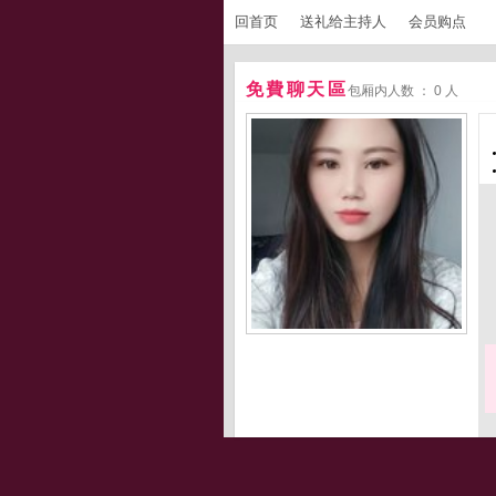
回首页
送礼给主持人
会员购点
免費聊天區
包厢内人数 ： 0 人