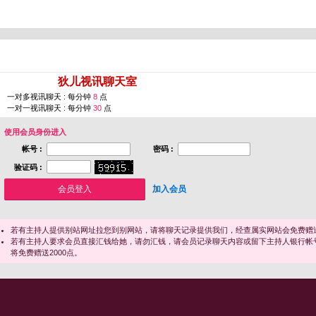
您即将进入 [
狄儿视讯聊天室
]
一对多视讯聊天 : 每分钟
8
点
一对一视讯聊天 : 每分钟
30
点
使用会员身份进入
帐号 :
密码 :
验证码 :
加入会员
若有主持人提供别站网址拉您到别网站，请将聊天记录提供我们，经查属实网站会免费赠送
若有主持人要求会员直接汇钱给她，请勿汇钱，请会员记录聊天内容或留下主持人银行帐
将免费赠送2000点。