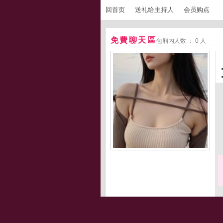
回首页
送礼给主持人
会员购点
免費聊天區
包厢内人数 ： 0 人