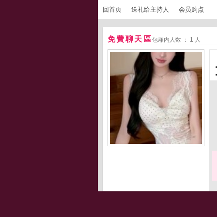
回首页
送礼给主持人
会员购点
免費聊天區
包厢内人数 ： 1 人