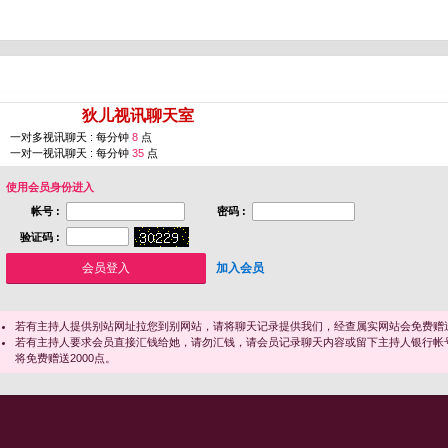
您即将进入 [
狄儿视讯聊天室
]
一对多视讯聊天 : 每分钟
8
点
一对一视讯聊天 : 每分钟
35
点
使用会员身份进入
帐号 :
密码 :
验证码 :
加入会员
若有主持人提供别站网址拉您到别网站，请将聊天记录提供我们，经查属实网站会免费赠送
若有主持人要求会员直接汇钱给她，请勿汇钱，请会员记录聊天内容或留下主持人银行帐
将免费赠送2000点。