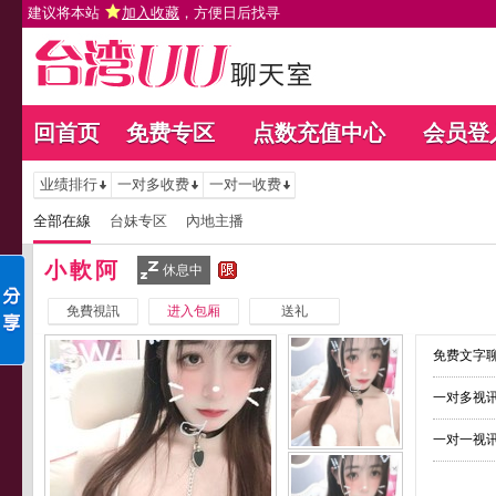
建议将本站
加入收藏
，方便日后找寻
回首页
免费专区
点数充值中心
会员登
业绩排行
一对多收费
一对一收费
全部在線
台妹专区
內地主播
小軟阿
休息中
免費視訊
进入包厢
送礼
免费文字聊
一对多视讯
一对一视讯