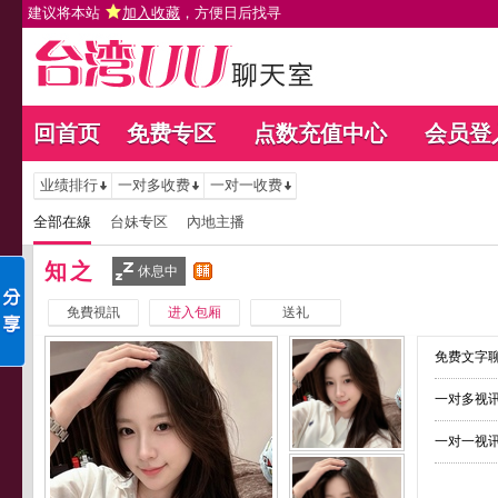
建议将本站
加入收藏
，方便日后找寻
回首页
免费专区
点数充值中心
会员登
业绩排行
一对多收费
一对一收费
全部在線
台妹专区
內地主播
知之
休息中
免費視訊
进入包厢
送礼
免费文字聊
一对多视讯
一对一视讯