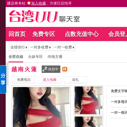
建议将本站
加入收藏
，方便日后找寻
回首页
免费专区
点数充值中心
会员登
业绩排行
一对多收费
一对一收费
全部在線
台妹专区
內地主播
越南火蓮
休息中
免費視訊
进入包厢
送礼
免费文字聊
一对多视讯
一对一视讯